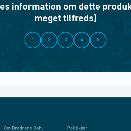
es information om dette produkt? 
meget tilfreds)
1
2
3
4
5
Om Brødrene Dahl
Politikker