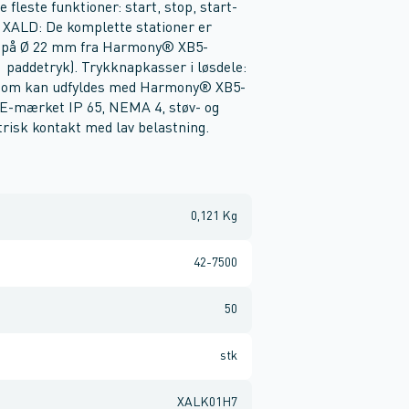
fleste funktioner: start, stop, start-
: XALD: De komplette stationer er
per på Ø 22 mm fra Harmony® XB5-
paddetryk). Trykknapkasser i løsdele:
r, som kan udfyldes med Harmony® XB5-
CE-mærket IP 65, NEMA 4, støv- og
risk kontakt med lav belastning.
0,121 Kg
42-7500
50
stk
XALK01H7