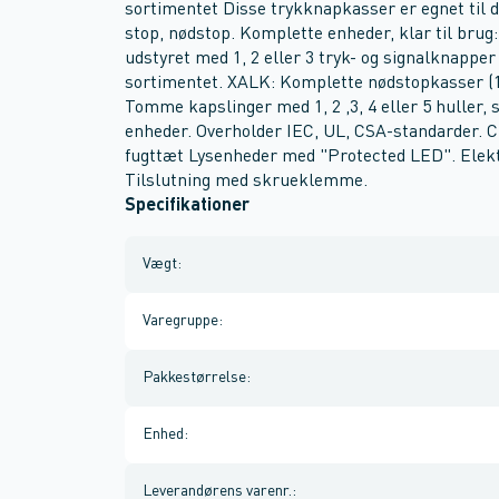
sortimentet Disse trykknapkasser er egnet til de 
stop, nødstop. Komplette enheder, klar til brug
udstyret med 1, 2 eller 3 tryk- og signalknap
sortimentet. XALK: Komplette nødstopkasser (1 
Tomme kapslinger med 1, 2 ,3, 4 eller 5 hulle
enheder. Overholder IEC, UL, CSA-standarder. 
fugttæt Lysenheder med "Protected LED". Elekt
Tilslutning med skrueklemme.
Specifikationer
Vægt
:
Varegruppe
:
Pakkestørrelse
:
Enhed
:
Leverandørens varenr.
: