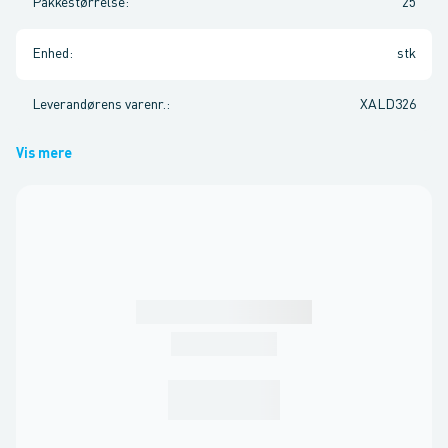
Pakkestørrelse
:
25
Enhed
:
stk
Leverandørens varenr.
:
XALD326
Vis mere