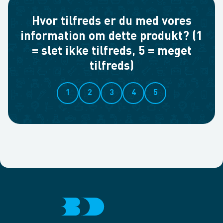
Hvor tilfreds er du med vores
information om dette produkt? (1
= slet ikke tilfreds, 5 = meget
tilfreds)
1
2
3
4
5