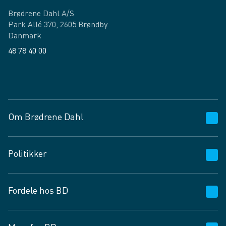
Brødrene Dahl A/S
Park Allé 370, 2605 Brøndby
Danmark
48 78 40 00
Facebook
LinkedIn
Om Brødrene Dahl
Kundeservice
Politikker
Vagttelefon 30 10 89 89
Spørgsmål og svar
Salgs- og leveringsbetingelser
Fordele hos BD
Job og karriere
Privatlivspolitik
Fødevarekontrolrapport
Cookies
24/7