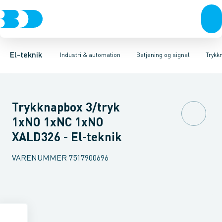
Afbrydere, stikkontakter & lampeudtag
Industristiksystemer
Trykknaphoved
Lystårn element, optisk
Frekvensomformere og softstartere
Tilslutningsmodul for
Forgreningsmateriel
DIN
K
El-teknik
Industri & automation
Betjening og signal
Trykk
Trykknapbox 3/tryk
1xNO 1xNC 1xNO
XALD326 - El-teknik
VARENUMMER
7517900696