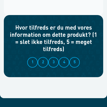
Hvor tilfreds er du med vores
information om dette produkt? (1
= slet ikke tilfreds, 5 = meget
tilfreds)
1
2
3
4
5