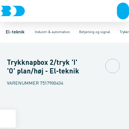
Afbrydere, stikkontakter & lampeudtag
Industristiksystemer
Trykknaphoved
Lystårn element, optisk
Frekvensomformere og softstartere
Tilslutningsmodul for
Forgreningsmateriel
DIN
K
El-teknik
Industri & automation
Betjening og signal
Trykk
Trykknapbox 2/tryk 'I'
'O' plan/høj - El-teknik
VARENUMMER
7517900434