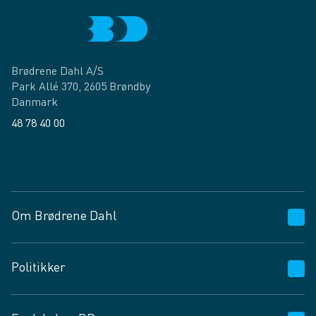
Brødrene Dahl A/S
Park Allé 370, 2605 Brøndby
Danmark
48 78 40 00
Facebook
LinkedIn
Om Brødrene Dahl
Kundeservice
Politikker
Vagttelefon 30 10 89 89
Spørgsmål og svar
Salgs- og leveringsbetingelser