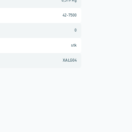
0,319 Kg
42-7500
0
stk
XALG04