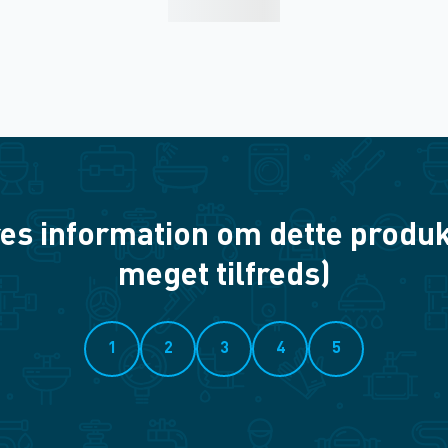
es information om dette produkt? 
meget tilfreds)
1
2
3
4
5