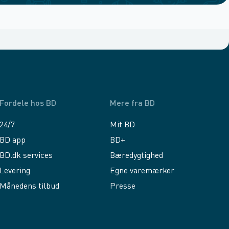
Fordele hos BD
Mere fra BD
24/7
Mit BD
BD app
BD+
BD.dk services
Bæredygtighed
Levering
Egne varemærker
Månedens tilbud
Presse