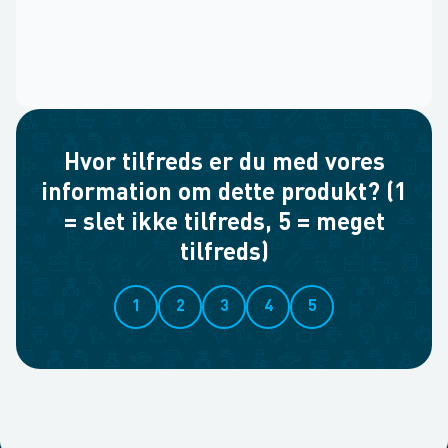
Hvor tilfreds er du med vores
information om dette produkt? (1
= slet ikke tilfreds, 5 = meget
tilfreds)
1
2
3
4
5