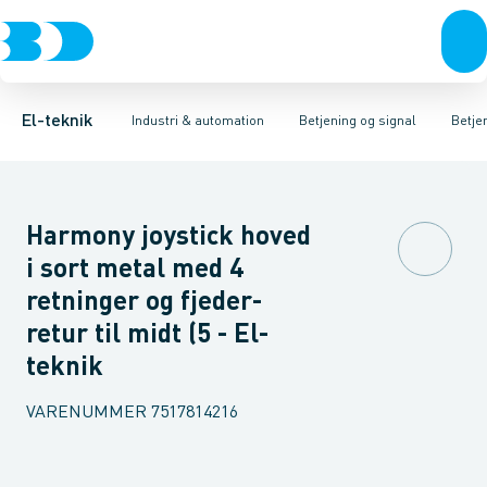
Afbrydere, stikkontakter & lampeudtag
Industristiksystemer
Trykknaphoved
Lystårn element, optisk
Frekvensomformere og softstartere
Tilslutningsmodul for
Forgreningsmateriel
DIN
K
El-teknik
Industri & automation
Betjening og signal
Betjen
Harmony joystick hoved
i sort metal med 4
retninger og fjeder-
retur til midt (5 - El-
teknik
VARENUMMER
7517814216