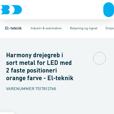
Afbrydere, stikkontakter & lampeudtag
Industristiksystemer
Trykknaphoved
Lystårn element, optisk
Frekvensomformere og softstartere
Tilslutningsmodul for
Forgreningsmateriel
DIN
K
El-teknik
Industri & automation
Betjening og signal
Dreje
Harmony drejegreb i
sort metal for LED med
2 faste positioneri
orange farve - El-teknik
VARENUMMER
7517812768