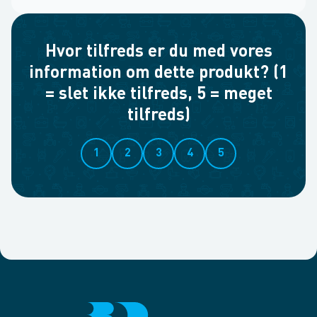
Hvor tilfreds er du med vores
information om dette produkt? (1
= slet ikke tilfreds, 5 = meget
tilfreds)
1
2
3
4
5