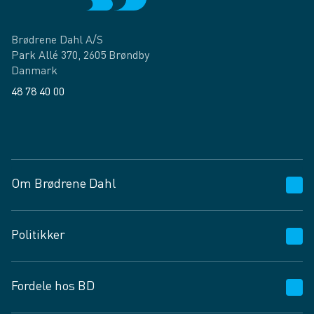
Brødrene Dahl A/S
Park Allé 370, 2605 Brøndby
Danmark
48 78 40 00
Facebook
LinkedIn
Om Brødrene Dahl
Kundeservice
Politikker
Vagttelefon 30 10 89 89
Spørgsmål og svar
Salgs- og leveringsbetingelser
Fordele hos BD
Job og karriere
Privatlivspolitik
Fødevarekontrolrapport