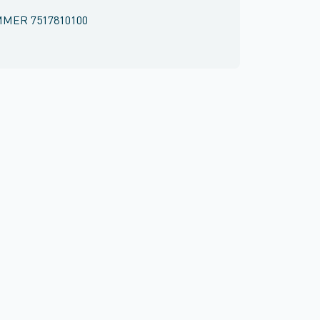
MMER
7517810100