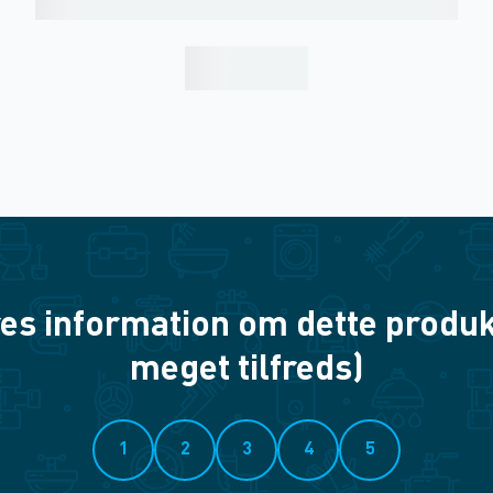
es information om dette produkt? 
meget tilfreds)
1
2
3
4
5