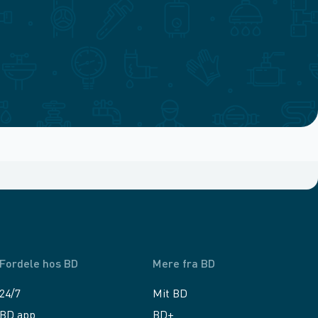
Fordele hos BD
Mere fra BD
24/7
Mit BD
BD app
BD+