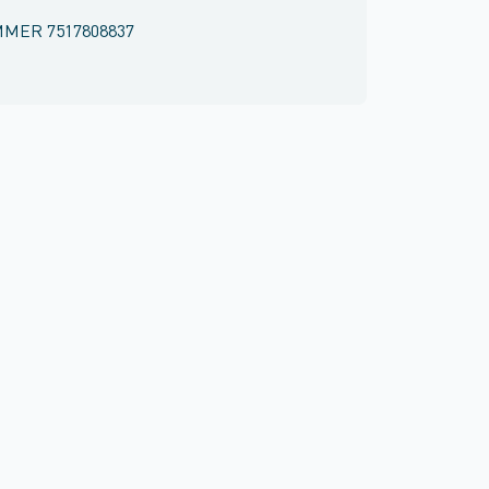
MMER
7517808837