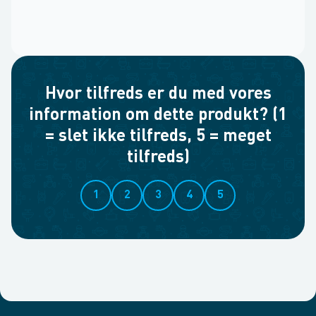
Hvor tilfreds er du med vores
information om dette produkt? (1
= slet ikke tilfreds, 5 = meget
tilfreds)
1
2
3
4
5