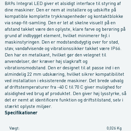
BA9s Integral LED giver et alsidigt interface til styring af
dine maskiner. Den er nem at installere og udskifte på
kompatible komplette trykknapenheder og kontaktblokke
via snap-fit-samling. Den er let at skelne visuelt på en
afstand takket være den oplyste, klare farve og berøring på
grund af indbygget element, hvilket minimerer fejl i
maskinstyringen. Den er modstandsdygtig over for stød,
støv, vandafvisende og vibrationssikker takket være IP66.
Den har en metalkant, hvilket gør den velegnet til
anvendelser, der kræver høj slagkraft og
vibrationsmodstand. Den er designet til at passe ind i en
almindelig 22 mm udskæring, hvilket sikrer kompatibilitet
ved installation i eksisterende maskiner. Det brede udvalg
af driftstemperaturer fra -40 C til 70 C giver mulighed for
alsidighed ved brug af produktet. Den giver høj lysstyrke, så
det er nemt at identificere funktion og driftstilstand, selv i
stærkt oplyste miljøer.
Specifikationer
Vægt
:
0,026 Kg