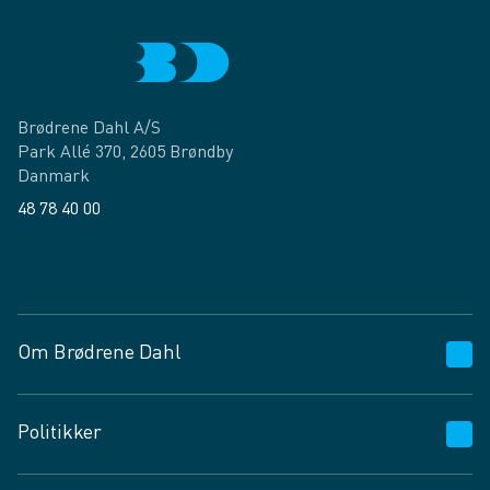
Brødrene Dahl A/S
Park Allé 370, 2605 Brøndby
Danmark
48 78 40 00
Facebook
LinkedIn
Om Brødrene Dahl
Kundeservice
Politikker
Vagttelefon 30 10 89 89
Spørgsmål og svar
Salgs- og leveringsbetingelser