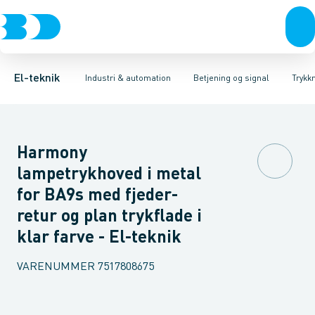
Afbrydere, stikkontakter & lampeudtag
Industristiksystemer
Trykknaphoved
Lystårn element, optisk
Frekvensomformere og softstartere
Tilslutningsmodul for
Forgreningsmateriel
DIN
K
El-teknik
Industri & automation
Betjening og signal
Trykk
Harmony
lampetrykhoved i metal
for BA9s med fjeder-
retur og plan trykflade i
klar farve - El-teknik
VARENUMMER
7517808675