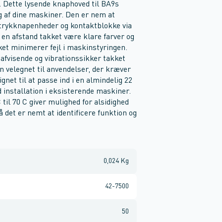
 Dette lysende knaphoved til BA9s
ing af dine maskiner. Den er nem at
 trykknapenheder og kontaktblokke via
å en afstand takket være klare farver og
ket minimerer fejl i maskinstyringen.
dafvisende og vibrationssikker takket
n velegnet til anvendelser, der kræver
net til at passe ind i en almindelig 22
 installation i eksisterende maskiner.
til 70 C giver mulighed for alsidighed
å det er nemt at identificere funktion og
0,024 Kg
42-7500
50