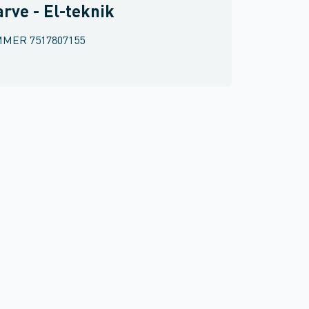
arve - El-teknik
MMER
7517807155