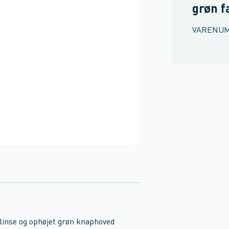
grøn f
VARENU
linse og ophøjet grøn knaphoved