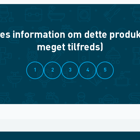
es information om dette produkt? 
meget tilfreds)
1
2
3
4
5