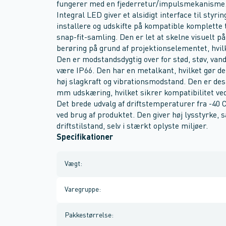
fungerer med en fjederretur/impulsmekanisme.
Integral LED giver et alsidigt interface til styr
installere og udskifte på kompatible komplette
snap-fit-samling. Den er let at skelne visuelt p
berøring på grund af projektionselementet, hvil
Den er modstandsdygtig over for stød, støv, van
være IP66. Den har en metalkant, hvilket gør de
høj slagkraft og vibrationsmodstand. Den er desig
mm udskæring, hvilket sikrer kompatibilitet ved
Det brede udvalg af driftstemperaturer fra -40 C 
ved brug af produktet. Den giver høj lysstyrke, s
driftstilstand, selv i stærkt oplyste miljøer.
Specifikationer
Vægt
:
Varegruppe
:
Pakkestørrelse
: