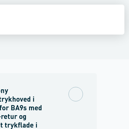
inne materiel
torer og relæer
ehoved
Linsehætte
Føringsveje, kanaler & befæstelse
Sensorer
Trykknapkapsling komplet
Strømforsyninger
Relæer
Blinddæksel til b
Industri & autom
PLC systeme
ny
rykhoved i
 for BA9s med
-retur og
t trykflade i