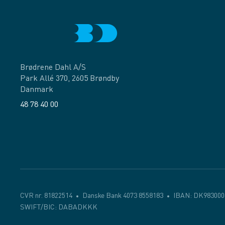
Brødrene Dahl A/S
Park Allé 370, 2605 Brøndby
Danmark
48 78 40 00
Facebook
LinkedIn
CVR nr. 81822514
Danske Bank 4073 8558183
IBAN: DK983000
SWIFT/BIC: DABADKKK