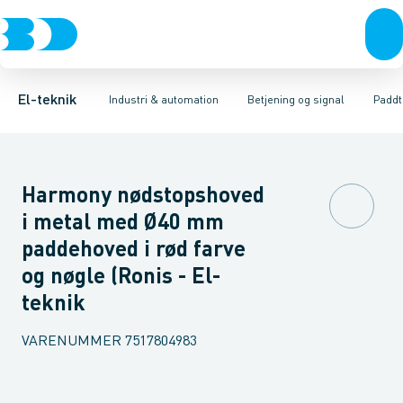
Afbrydere, stikkontakter & lampeudtag
Industristiksystemer
Trykknaphoved
Lystårn element, optisk
Frekvensomformere og softstartere
Tilslutningsmodul for
Forgreningsmateriel
DIN
K
El-teknik
Industri & automation
Betjening og signal
Paddt
Harmony nødstopshoved
i metal med Ø40 mm
paddehoved i rød farve
og nøgle (Ronis - El-
teknik
VARENUMMER
7517804983