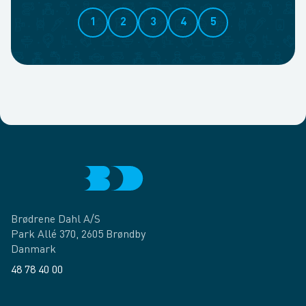
1
2
3
4
5
Brødrene Dahl A/S
Park Allé 370, 2605 Brøndby
Danmark
48 78 40 00