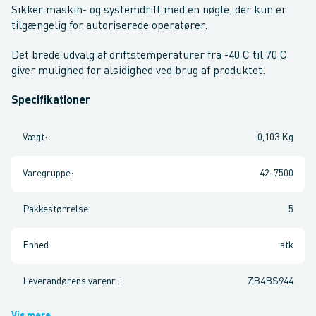
Sikker maskin- og systemdrift med en nøgle, der kun er
tilgængelig for autoriserede operatører.
Det brede udvalg af driftstemperaturer fra -40 C til 70 C
giver mulighed for alsidighed ved brug af produktet.
Specifikationer
Vægt
:
0,103 Kg
Varegruppe
:
42-7500
Pakkestørrelse
:
5
Enhed
:
stk
Leverandørens varenr.
:
ZB4BS944