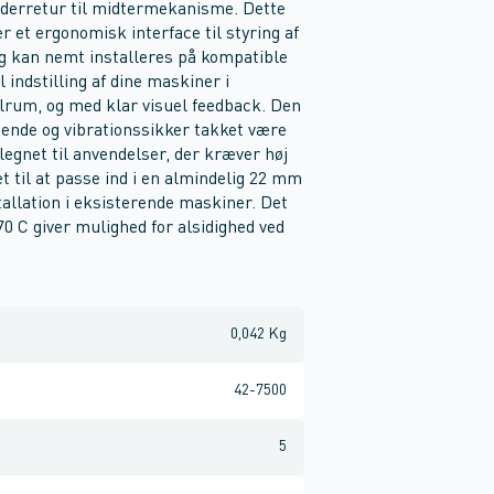
jederretur til midtermekanisme. Dette
r et ergonomisk interface til styring af
g kan nemt installeres på kompatible
 indstilling af dine maskiner i
rolrum, og med klar visuel feedback. Den
isende og vibrationssikker takket være
legnet til anvendelser, der kræver høj
t til at passe ind i en almindelig 22 mm
tallation i eksisterende maskiner. Det
70 C giver mulighed for alsidighed ved
0,042 Kg
42-7500
5