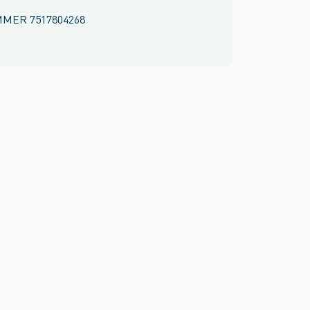
MMER
7517804268