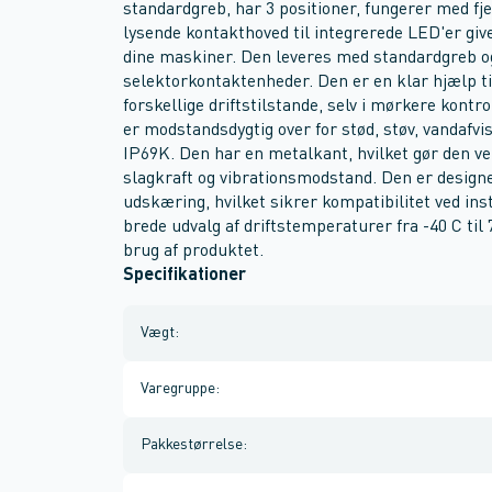
standardgreb, har 3 positioner, fungerer med f
lysende kontakthoved til integrerede LED'er give
dine maskiner. Den leveres med standardgreb o
selektorkontaktenheder. Den er en klar hjælp til
forskellige driftstilstande, selv i mørkere kont
er modstandsdygtig over for stød, støv, vandafv
IP69K. Den har en metalkant, hvilket gør den ve
slagkraft og vibrationsmodstand. Den er designe
udskæring, hvilket sikrer kompatibilitet ved ins
brede udvalg af driftstemperaturer fra -40 C til 
brug af produktet.
Specifikationer
Vægt
:
Varegruppe
:
Pakkestørrelse
: