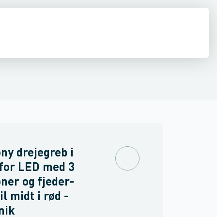
inne materiel
torer og relæer
ehoved
Linsehætte
Føringsveje, kanaler & befæstelse
Sensorer
Trykknapkapsling komplet
Strømforsyninger
Relæer
Blinddæksel til b
Industri & autom
PLC systeme
y drejegreb i
for LED med 3
oner og fjeder-
il midt i rød -
nik