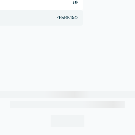
stk
ZB4BK1543