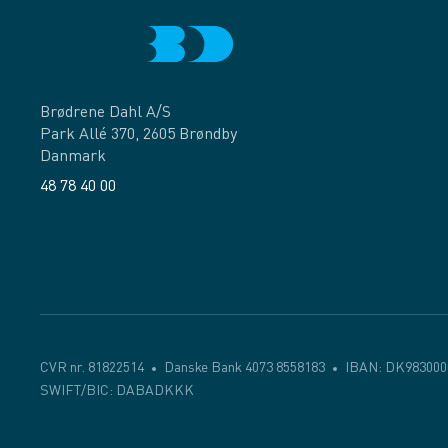
Brødrene Dahl A/S
Park Allé 370, 2605 Brøndby
Danmark
48 78 40 00
Facebook
LinkedIn
CVR nr. 81822514
Danske Bank 4073 8558183
IBAN: DK983000
SWIFT/BIC: DABADKKK