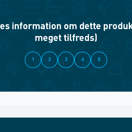
es information om dette produkt? 
meget tilfreds)
1
2
3
4
5