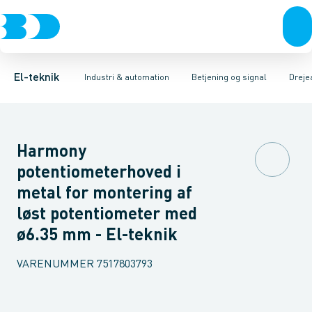
Afbrydere, stikkontakter & lampeudtag
Industristiksystemer
Trykknaphoved
Lystårn element, optisk
Frekvensomformere og softstartere
Tilslutningsmodul for
Forgreningsmateriel
DIN
K
El-teknik
Industri & automation
Betjening og signal
Dreje
Harmony
potentiometerhoved i
metal for montering af
løst potentiometer med
ø6.35 mm - El-teknik
VARENUMMER
7517803793