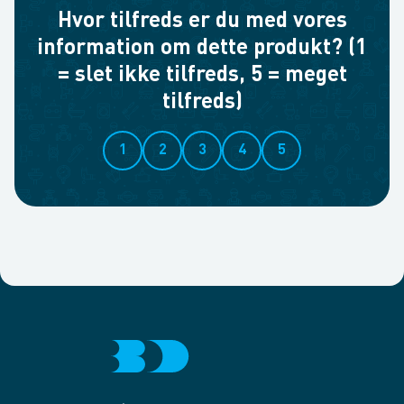
Hvor tilfreds er du med vores
information om dette produkt? (1
= slet ikke tilfreds, 5 = meget
tilfreds)
1
2
3
4
5