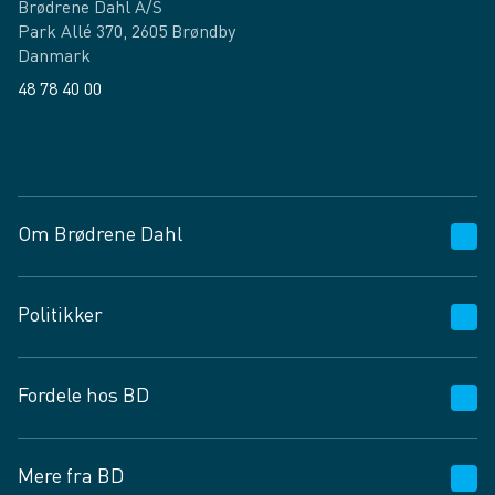
Brødrene Dahl A/S
Park Allé 370, 2605 Brøndby
Danmark
48 78 40 00
Facebook
LinkedIn
Om Brødrene Dahl
Kundeservice
Politikker
Vagttelefon 30 10 89 89
Spørgsmål og svar
Salgs- og leveringsbetingelser
Fordele hos BD
Job og karriere
Privatlivspolitik
Fødevarekontrolrapport
Cookies
24/7
Mere fra BD
Vilkår og betingelser
BD app