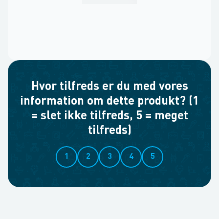
Hvor tilfreds er du med vores
information om dette produkt? (1
= slet ikke tilfreds, 5 = meget
tilfreds)
1
2
3
4
5