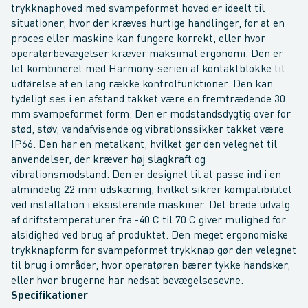
trykknaphoved med svampeformet hoved er ideelt til
situationer, hvor der kræves hurtige handlinger, for at en
proces eller maskine kan fungere korrekt, eller hvor
operatørbevægelser kræver maksimal ergonomi. Den er
let kombineret med Harmony-serien af kontaktblokke til
udførelse af en lang række kontrolfunktioner. Den kan
tydeligt ses i en afstand takket være en fremtrædende 30
mm svampeformet form. Den er modstandsdygtig over for
stød, støv, vandafvisende og vibrationssikker takket være
IP66. Den har en metalkant, hvilket gør den velegnet til
anvendelser, der kræver høj slagkraft og
vibrationsmodstand. Den er designet til at passe ind i en
almindelig 22 mm udskæring, hvilket sikrer kompatibilitet
ved installation i eksisterende maskiner. Det brede udvalg
af driftstemperaturer fra -40 C til 70 C giver mulighed for
alsidighed ved brug af produktet. Den meget ergonomiske
trykknapform for svampeformet trykknap gør den velegnet
til brug i områder, hvor operatøren bærer tykke handsker,
eller hvor brugerne har nedsat bevægelsesevne.
Specifikationer