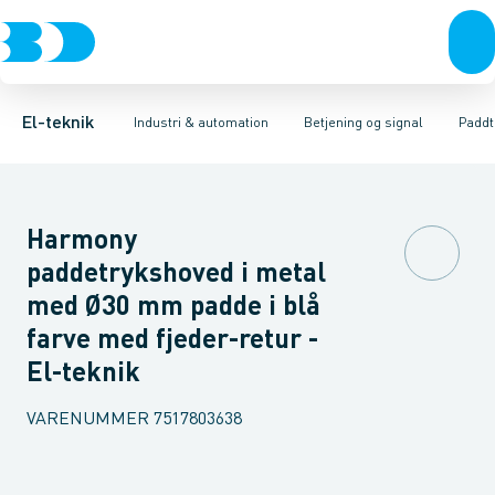
Afbrydere, stikkontakter & lampeudtag
Industristiksystemer
Trykknaphoved
Lystårn element, optisk
Frekvensomformere og softstartere
Tilslutningsmodul for
Forgreningsmateriel
DIN
K
El-teknik
Industri & automation
Betjening og signal
Paddt
Harmony
paddetrykshoved i metal
med Ø30 mm padde i blå
farve med fjeder-retur -
El-teknik
VARENUMMER
7517803638