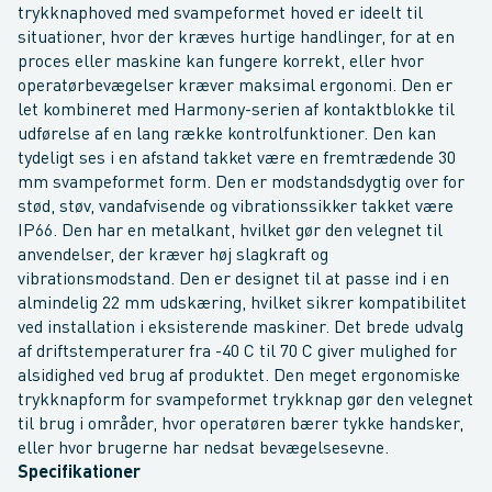
trykknaphoved med svampeformet hoved er ideelt til
situationer, hvor der kræves hurtige handlinger, for at en
proces eller maskine kan fungere korrekt, eller hvor
operatørbevægelser kræver maksimal ergonomi. Den er
let kombineret med Harmony-serien af kontaktblokke til
udførelse af en lang række kontrolfunktioner. Den kan
tydeligt ses i en afstand takket være en fremtrædende 30
mm svampeformet form. Den er modstandsdygtig over for
stød, støv, vandafvisende og vibrationssikker takket være
IP66. Den har en metalkant, hvilket gør den velegnet til
anvendelser, der kræver høj slagkraft og
vibrationsmodstand. Den er designet til at passe ind i en
almindelig 22 mm udskæring, hvilket sikrer kompatibilitet
ved installation i eksisterende maskiner. Det brede udvalg
af driftstemperaturer fra -40 C til 70 C giver mulighed for
alsidighed ved brug af produktet. Den meget ergonomiske
trykknapform for svampeformet trykknap gør den velegnet
til brug i områder, hvor operatøren bærer tykke handsker,
eller hvor brugerne har nedsat bevægelsesevne.
Specifikationer