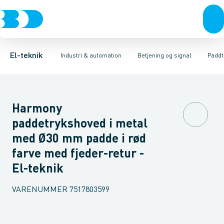
Afbrydere, stikkontakter & lampeudtag
Industristiksystemer
Trykknaphoved
Lystårn element, optisk
Frekvensomformere og softstartere
Tilslutningsmodul for
Forgreningsmateriel
DIN
K
El-teknik
Industri & automation
Betjening og signal
Paddt
Harmony
paddetrykshoved i metal
med Ø30 mm padde i rød
farve med fjeder-retur -
El-teknik
VARENUMMER
7517803599