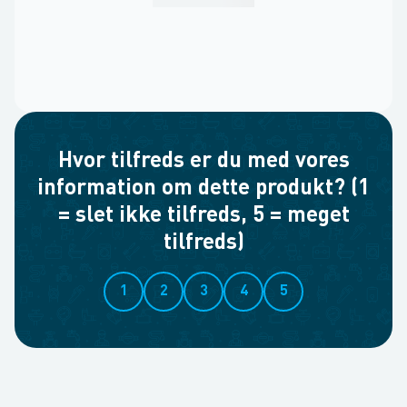
Hvor tilfreds er du med vores
information om dette produkt? (1
= slet ikke tilfreds, 5 = meget
tilfreds)
1
2
3
4
5