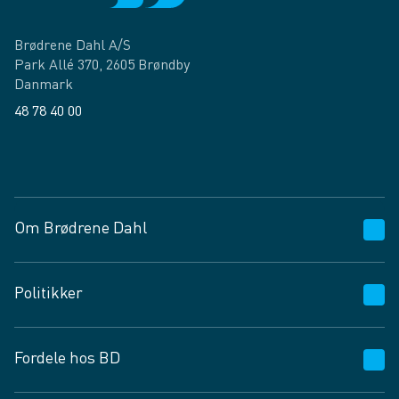
Brødrene Dahl A/S
Park Allé 370, 2605 Brøndby
Danmark
48 78 40 00
Facebook
LinkedIn
Om Brødrene Dahl
Kundeservice
Politikker
Vagttelefon 30 10 89 89
Spørgsmål og svar
Salgs- og leveringsbetingelser
Fordele hos BD
Job og karriere
Privatlivspolitik
Fødevarekontrolrapport
Cookies