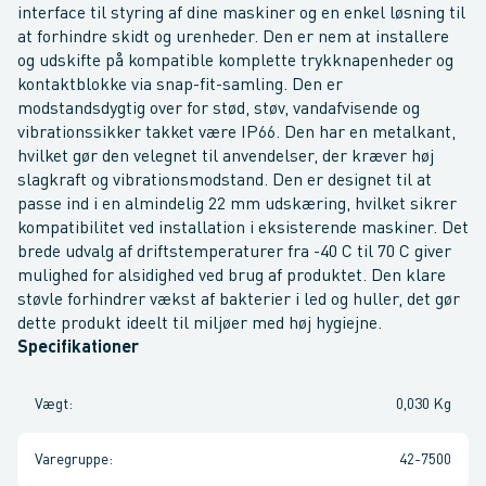
interface til styring af dine maskiner og en enkel løsning til
at forhindre skidt og urenheder. Den er nem at installere
og udskifte på kompatible komplette trykknapenheder og
kontaktblokke via snap-fit-samling. Den er
modstandsdygtig over for stød, støv, vandafvisende og
vibrationssikker takket være IP66. Den har en metalkant,
hvilket gør den velegnet til anvendelser, der kræver høj
slagkraft og vibrationsmodstand. Den er designet til at
passe ind i en almindelig 22 mm udskæring, hvilket sikrer
kompatibilitet ved installation i eksisterende maskiner. Det
brede udvalg af driftstemperaturer fra -40 C til 70 C giver
mulighed for alsidighed ved brug af produktet. Den klare
støvle forhindrer vækst af bakterier i led og huller, det gør
dette produkt ideelt til miljøer med høj hygiejne.
Specifikationer
Vægt
:
0,030 Kg
Varegruppe
:
42-7500