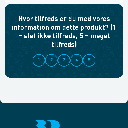
Hvor tilfreds er du med vores
information om dette produkt? (1
= slet ikke tilfreds, 5 = meget
tilfreds)
1
2
3
4
5