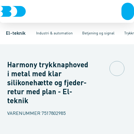
Afbrydere, stikkontakter & lampeudtag
Industristiksystemer
Trykknaphoved
Lystårn element, optisk
Frekvensomformere og softstartere
Tilslutningsmodul for
Forgreningsmateriel
DIN
K
El-teknik
Industri & automation
Betjening og signal
Trykk
Harmony trykknaphoved
i metal med klar
silikonehætte og fjeder-
retur med plan - El-
teknik
VARENUMMER
7517802985