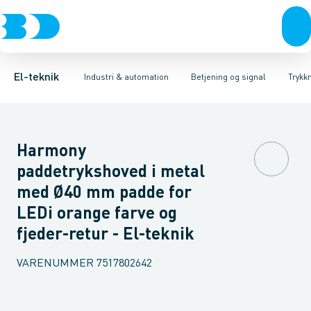
Afbrydere, stikkontakter & lampeudtag
Industristiksystemer
Trykknaphoved
Lystårn element, optisk
Frekvensomformere og softstartere
Tilslutningsmodul for
Forgreningsmateriel
DIN
K
El-teknik
Industri & automation
Betjening og signal
Trykk
Harmony
paddetrykshoved i metal
med Ø40 mm padde for
LEDi orange farve og
fjeder-retur - El-teknik
VARENUMMER
7517802642