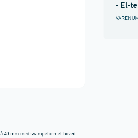
- El-t
VARENU
 på 40 mm med svampeformet hoved