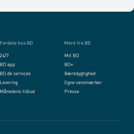
Fordele hos BD
Mere fra BD
24/7
Mit BD
BD app
BD+
BD.dk services
Bæredygtighed
Levering
Egne varemærker
Månedens tilbud
Presse