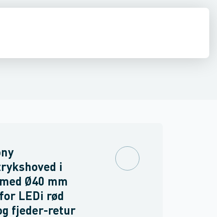
inne materiel
torer og relæer
ehoved
Linsehætte
Føringsveje, kanaler & befæstelse
Sensorer
Trykknapkapsling komplet
Strømforsyninger
Relæer
Blinddæksel til b
Industri & autom
PLC systeme
ny
rykshoved i
 med Ø40 mm
for LEDi rød
og fjeder-retur