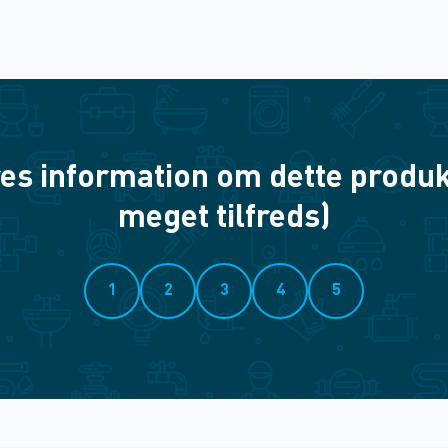
es information om dette produkt? 
meget tilfreds)
1
2
3
4
5