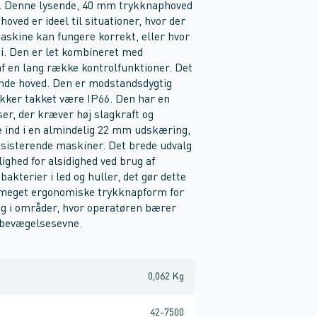
. Denne lysende, 40 mm trykknaphoved
ved er ideel til situationer, hvor der
maskine kan fungere korrekt, eller hvor
. Den er let kombineret med
af en lang række kontrolfunktioner. Det
ende hoved. Den er modstandsdygtig
sikker takket være IP66. Den har en
ser, der kræver høj slagkraft og
e ind i en almindelig 22 mm udskæring,
 eksisterende maskiner. Det brede udvalg
lighed for alsidighed ved brug af
akterier i led og huller, det gør dette
en meget ergonomiske trykknapform for
ug i områder, hvor operatøren bærer
 bevægelsesevne.
0,062 Kg
42-7500