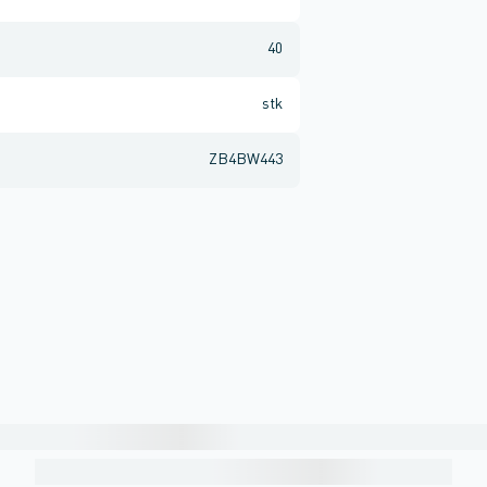
40
stk
ZB4BW443