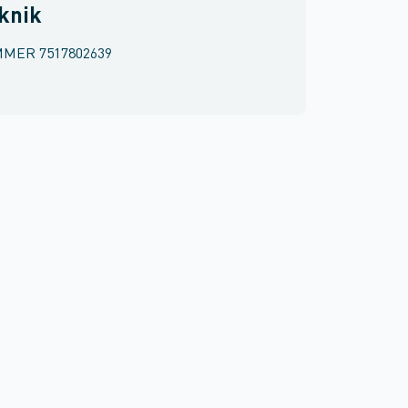
eknik
MMER
7517802639