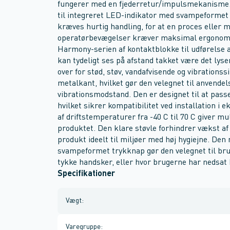
fungerer med en fjederretur/impulsmekanisme
til integreret LED-indikator med svampeformet ho
kræves hurtig handling, for at en proces eller 
operatørbevægelser kræver maksimal ergonomi
Harmony-serien af kontaktblokke til udførelse 
kan tydeligt ses på afstand takket være det lys
over for stød, støv, vandafvisende og vibrations
metalkant, hvilket gør den velegnet til anvendel
vibrationsmodstand. Den er designet til at pass
hvilket sikrer kompatibilitet ved installation i
af driftstemperaturer fra -40 C til 70 C giver mu
produktet. Den klare støvle forhindrer vækst af b
produkt ideelt til miljøer med høj hygiejne. D
svampeformet trykknap gør den velegnet til br
tykke handsker, eller hvor brugerne har nedsat
Specifikationer
Vægt
:
Varegruppe
: