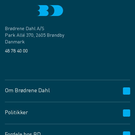
Brødrene Dahl A/S
Park Allé 370, 2605 Brøndby
Danmark
48 78 40 00
Facebook
LinkedIn
Om Brødrene Dahl
Kundeservice
Politikker
Vagttelefon 30 10 89 89
Spørgsmål og svar
Salgs- og leveringsbetingelser
Fordele hos BD