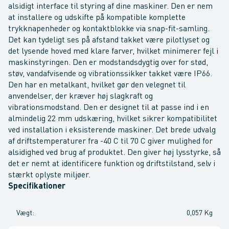
alsidigt interface til styring af dine maskiner. Den er nem
at installere og udskifte på kompatible komplette
trykknapenheder og kontaktblokke via snap-fit-samling.
Det kan tydeligt ses på afstand takket være pilotlyset og
det lysende hoved med klare farver, hvilket minimerer fejl i
maskinstyringen. Den er modstandsdygtig over for stød,
støv, vandafvisende og vibrationssikker takket være IP66.
Den har en metalkant, hvilket gør den velegnet til
anvendelser, der kræver høj slagkraft og
vibrationsmodstand. Den er designet til at passe ind i en
almindelig 22 mm udskæring, hvilket sikrer kompatibilitet
ved installation i eksisterende maskiner. Det brede udvalg
af driftstemperaturer fra -40 C til 70 C giver mulighed for
alsidighed ved brug af produktet. Den giver høj lysstyrke, så
det er nemt at identificere funktion og driftstilstand, selv i
stærkt oplyste miljøer.
Specifikationer
Vægt
:
0,057 Kg