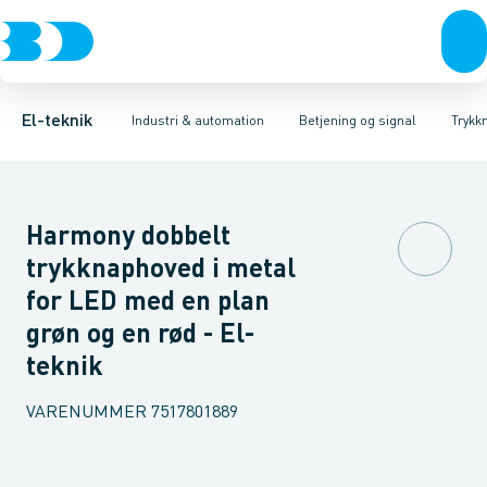
Afbrydere, stikkontakter & lampeudtag
Industristiksystemer
Trykknaphoved
Lystårn element, optisk
Frekvensomformere og softstartere
Tilslutningsmodul for
Forgreningsmateriel
DIN
K
El-teknik
Industri & automation
Betjening og signal
Trykk
Harmony dobbelt
trykknaphoved i metal
for LED med en plan
grøn og en rød - El-
teknik
VARENUMMER
7517801889