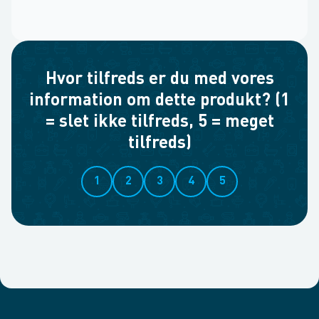
Hvor tilfreds er du med vores
information om dette produkt? (1
= slet ikke tilfreds, 5 = meget
tilfreds)
1
2
3
4
5