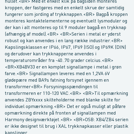
hullet.<BR> Med et enkelt klik på bagsiden monteres
kroppen, der fastgøres med en enkelt skrue der samtidig
fungerer som jording af trykknappen.<BR> Bagpå kroppen
monteres kontaktelementerne og eventuelt lysmoduler og
der kan i alt monteres op til 9 moduler bagpå en trykknap
(afhængig af model).<BR> <BR>Serien i metal er yderst
robust og kan anvendes i en lang række industrier.<BR>
Kapslingsklassen er IP66, IP67, IP69 (ISO) og IP69K (DIN)
og derudover kan trykknapperne anvendes i
temperaturområder fra -40..70 grader celcius.<BR>
<BR>XB4BV33 er en komplet signallampe i metal i grøn
farve.<BR> Signallampen leveres med en 1,2VA 6V
glødepære med BA9s fatning forsynet igennem en
transformer<BR> Forsyningsspændingen til
transformeren er 110-120 VAC.<BR> <BR>Til opmærkning
anvendes ZBYxxxx skilteholderne med blanke skilte for
individuel opmærkning.<BR> Det er også muligt at påføre
opmærkning direkte på fronten af signallampen med
Harmony designværktøjet.<BR> <BR>OSB: XB4/ZB4 serien
er ikke designet til brug i XAL trykknapkasser eller plastik
kapslinger.