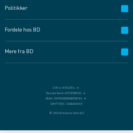
Kundeservice
Politikker
Vagttelefon 30 10 89 89
Spørgsmål og svar
Salgs- og leveringsbetingelser
Fordele hos BD
Job og karriere
Privatlivspolitik
Fødevarekontrolrapport
Cookies
24/7
Mere fra BD
Vilkår og betingelser
BD app
BD.dk services
Mit BD
Levering
BD+
Månedens tilbud
Bæredygtighed
CVR nr. 81822514
Danske Bank 4073 8558183
Egne varemærker
IBAN: DK9830000008558183
SWIFT/BIC: DABADKKK
Presse
© 2026 Brødrene Dahl A/S