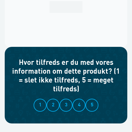
Hvor tilfreds er du med vores
information om dette produkt? (1
= slet ikke tilfreds, 5 = meget
tilfreds)
1
2
3
4
5