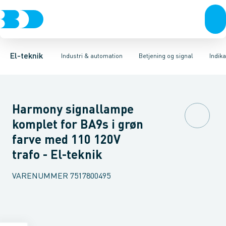
Afbrydere, stikkontakter & lampeudtag
Industristiksystemer
Trykknaphoved
Lystårn element, optisk
Frekvensomformere og softstartere
Tilslutningsmodul for
Forgreningsmateriel
DIN
K
El-teknik
Industri & automation
Betjening og signal
Indik
Harmony signallampe
komplet for BA9s i grøn
farve med 110 120V
trafo - El-teknik
VARENUMMER
7517800495