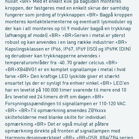
hullet.<BR> Med et enkelt klik på bagsiden monteres
kroppen, der fastgøres med en enkelt skrue der samtidig
fungerer som jording af trykknappen.<BR> Bagpå kroppen
monteres kontaktelementerne og eventuelt lysmoduler og
der kan i alt monteres op til 9 moduler bagpå en trykknap
(afhængig af model).<BR> <BR>Serien i metal er yderst
robust og kan anvendes i en lang række industrier.<BR>
Kapslingsklassen er IP66, IP67, IP69 (ISO) og IP69K (DIN)
og derudover kan trykknapperne anvendes i
temperaturområder fra -40..70 grader celcius.<BR>
<BR>XB4BVG1 er en komplet signallampe i metal i hvid
farve.<BR> Den kraftige LED lyskilde giver et stærkt
ensartet lys der er synligt fra enhver vinkel.<BR> LED'en
har en levetid på 100.000 timer svarende til mere end 10
års levetid ved 24 timers drift om dagen.<BR>
Forsyningsspændingen til signallampen er 110-120 VAC.
<BR> <BR>Til opmærkning anvendes ZBYxxxx
skilteholderne med blanke skilte for individuel
opmærkning.<BR> Det er også muligt at påføre
opmærkning direkte på fronten af signallampen med
Harmony designværktøjet.<BR> <BR>OSB: XB4/ZB4 serien