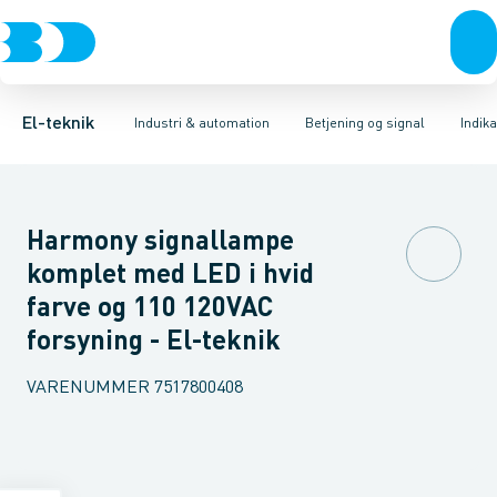
Afbrydere, stikkontakter & lampeudtag
Industristiksystemer
Trykknaphoved
Lystårn element, optisk
Frekvensomformere og softstartere
Tilslutningsmodul for
Forgreningsmateriel
DIN
K
El-teknik
Industri & automation
Betjening og signal
Indik
Harmony signallampe
komplet med LED i hvid
farve og 110 120VAC
forsyning - El-teknik
VARENUMMER
7517800408