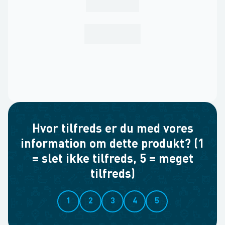
Hvor tilfreds er du med vores
information om dette produkt? (1
= slet ikke tilfreds, 5 = meget
tilfreds)
1
2
3
4
5