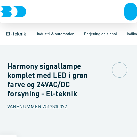
Afbrydere, stikkontakter & lampeudtag
Industristiksystemer
Trykknaphoved
Lystårn element, optisk
Frekvensomformere og softstartere
Tilslutningsmodul for
Forgreningsmateriel
DIN
K
El-teknik
Industri & automation
Betjening og signal
Indik
Harmony signallampe
komplet med LED i grøn
farve og 24VAC/DC
forsyning - El-teknik
VARENUMMER
7517800372