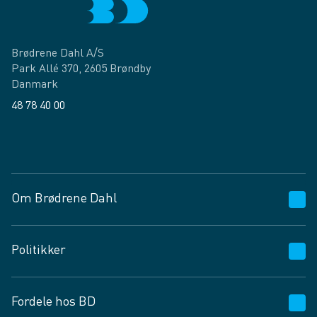
Brødrene Dahl A/S
Park Allé 370, 2605 Brøndby
Danmark
48 78 40 00
Facebook
LinkedIn
Om Brødrene Dahl
Kundeservice
Politikker
Vagttelefon 30 10 89 89
Spørgsmål og svar
Salgs- og leveringsbetingelser
Fordele hos BD
Job og karriere
Privatlivspolitik