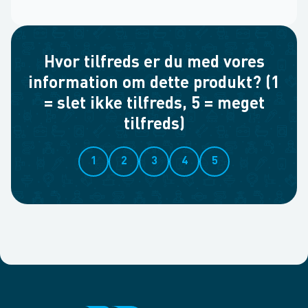
Hvor tilfreds er du med vores
information om dette produkt? (1
= slet ikke tilfreds, 5 = meget
tilfreds)
1
2
3
4
5