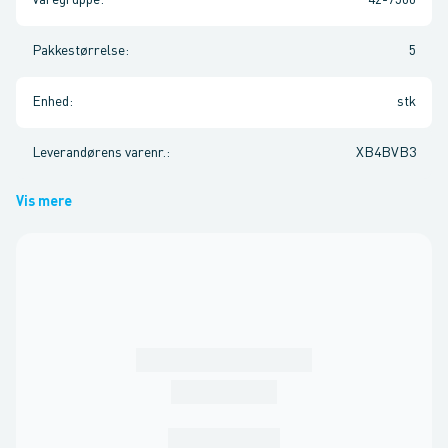
Varegruppe
:
42-7500
Pakkestørrelse
:
5
Enhed
:
stk
Leverandørens varenr.
:
XB4BVB3
Vis mere