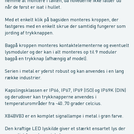
nemme at montere i tavlen, da hovederne ikke falder ud
når de først er isat i hullet.
Med et enkelt klik på bagsiden monteres kroppen, der
fastgøres med en enkelt skrue der samtidig fungerer som
jording af trykknappen.
Bagpå kroppen monteres kontaktelementerne og eventuelt
lysmoduler og der kan i alt monteres op til 9 moduler
bagpå en trykknap (afhængig af model).
Serien i metal er yderst robust og kan anvendes i en lang
række industrier.
Kapslingsklassen er IP66, IP67, IP69 (ISO) og IP69K (DIN)
og derudover kan trykknapperne anvendes i
temperaturområder fra -40..70 grader celcius.
XB4BVB3 er en komplet signallampe i metal i grøn farve.
Den kraftige LED lyskilde giver et stærkt ensartet lys der