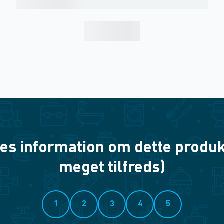
es information om dette produkt? 
meget tilfreds)
1
2
3
4
5