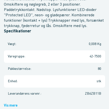
Omskiftere og nøglegreb, 2 eller 3 positioner.
Paddetrykkontakt. Nødstop. Lysfunktioner LED-dioder
"Protected LED", neon- og glødepærer. Kombinerede
funktioner (kontakt + lys) Trykknapper med lys, forsænket
trykknap, fjederretur og lås. Omskiftere med lys.
Specifikationer
Vægt
:
0,008 Kg
Varegruppe
:
42-7500
Pakkestørrelse
:
80
Enhed
:
stk
Leverandørens varenr.
:
ZB6ZB11B
Vis mere