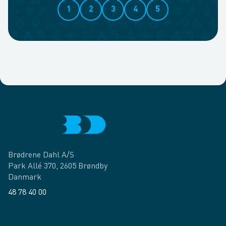
1
2
3
4
5
Brødrene Dahl A/S
Park Allé 370, 2605 Brøndby
Danmark
48 78 40 00