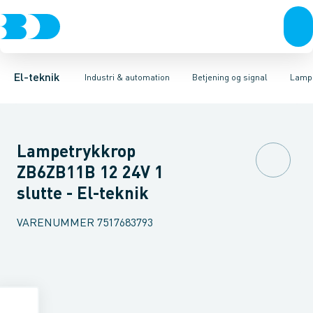
Afbrydere, stikkontakter & lampeudtag
Industristiksystemer
Trykknaphoved
Lystårn element, optisk
Frekvensomformere og softstartere
Tilslutningsmodul for
Forgreningsmateriel
DIN
K
El-teknik
Industri & automation
Betjening og signal
Lamp
Lampetrykkrop
ZB6ZB11B 12 24V 1
slutte - El-teknik
VARENUMMER
7517683793