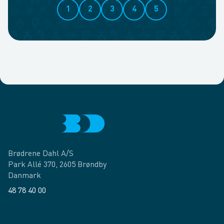
1
2
3
4
5
Brødrene Dahl A/S
Park Allé 370, 2605 Brøndby
Danmark
48 78 40 00