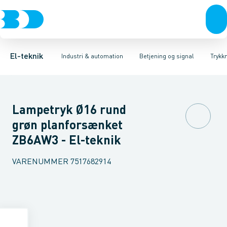
Afbrydere, stikkontakter & lampeudtag
Industristiksystemer
Trykknaphoved
Lystårn element, optisk
Frekvensomformere og softstartere
Tilslutningsmodul for
Forgreningsmateriel
DIN
K
El-teknik
Industri & automation
Betjening og signal
Trykk
Lampetryk Ø16 rund
grøn planforsænket
ZB6AW3 - El-teknik
VARENUMMER
7517682914