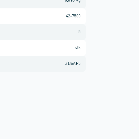
0,016 Kg
42-7500
5
stk
ZB6AF5