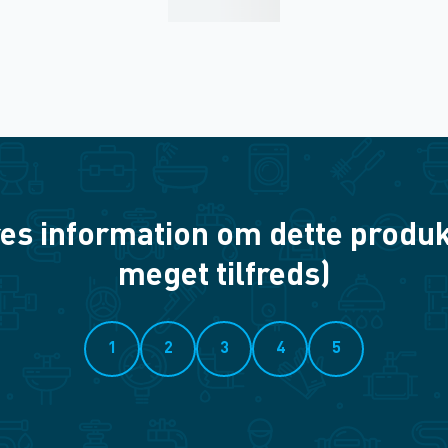
es information om dette produkt? 
meget tilfreds)
1
2
3
4
5