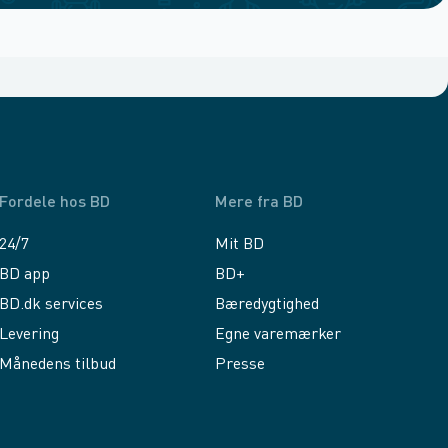
Fordele hos BD
Mere fra BD
24/7
Mit BD
BD app
BD+
BD.dk services
Bæredygtighed
Levering
Egne varemærker
Månedens tilbud
Presse