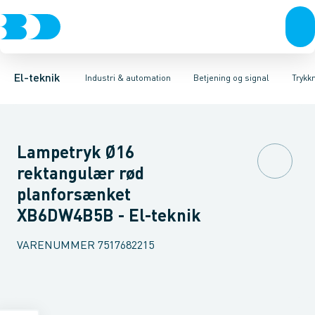
Afbrydere, stikkontakter & lampeudtag
Industristiksystemer
Trykknaphoved
Lystårn element, optisk
Frekvensomformere og softstartere
Tilslutningsmodul for
Forgreningsmateriel
DIN
K
El-teknik
Industri & automation
Betjening og signal
Trykk
Lampetryk Ø16
rektangulær rød
planforsænket
XB6DW4B5B - El-teknik
VARENUMMER
7517682215