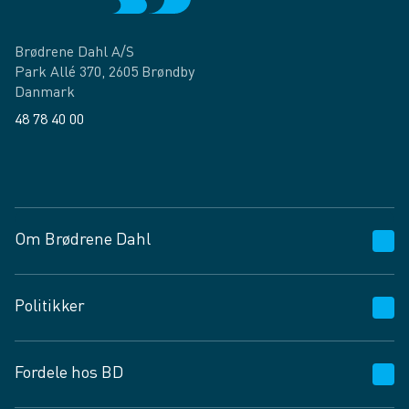
Brødrene Dahl A/S
Park Allé 370, 2605 Brøndby
Danmark
48 78 40 00
Facebook
LinkedIn
Om Brødrene Dahl
Kundeservice
Politikker
Vagttelefon 30 10 89 89
Spørgsmål og svar
Salgs- og leveringsbetingelser
Fordele hos BD
Job og karriere
Privatlivspolitik
Fødevarekontrolrapport