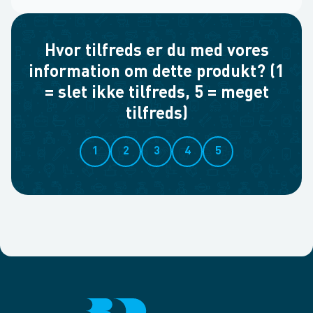
Hvor tilfreds er du med vores
information om dette produkt? (1
= slet ikke tilfreds, 5 = meget
tilfreds)
1
2
3
4
5