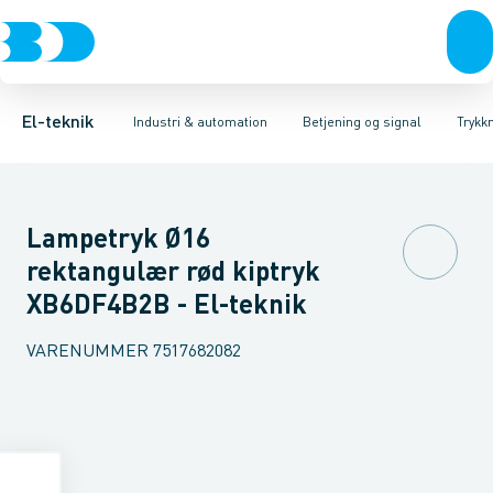
Afbrydere, stikkontakter & lampeudtag
Industristiksystemer
Trykknaphoved
Lystårn element, optisk
Frekvensomformere og softstartere
Tilslutningsmodul for
Forgreningsmateriel
DIN
K
El-teknik
Industri & automation
Betjening og signal
Trykk
Lampetryk Ø16
rektangulær rød kiptryk
XB6DF4B2B - El-teknik
VARENUMMER
7517682082