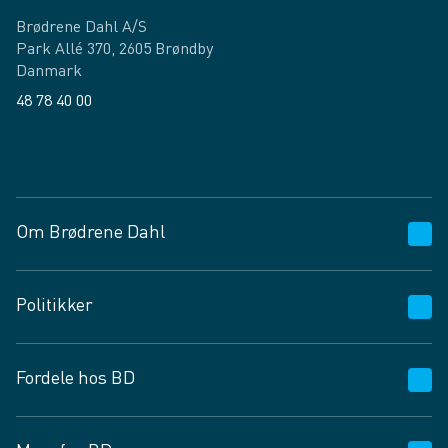
Brødrene Dahl A/S
Park Allé 370, 2605 Brøndby
Danmark
48 78 40 00
Facebook
LinkedIn
Om Brødrene Dahl
Kundeservice
Politikker
Vagttelefon 30 10 89 89
Spørgsmål og svar
Salgs- og leveringsbetingelser
Fordele hos BD
Job og karriere
Privatlivspolitik
Fødevarekontrolrapport
Cookies
24/7