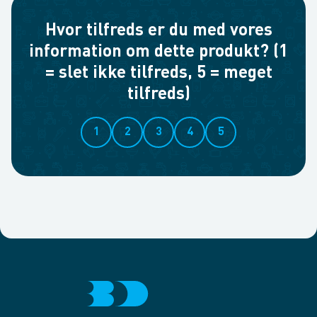
Hvor tilfreds er du med vores
information om dette produkt? (1
= slet ikke tilfreds, 5 = meget
tilfreds)
1
2
3
4
5