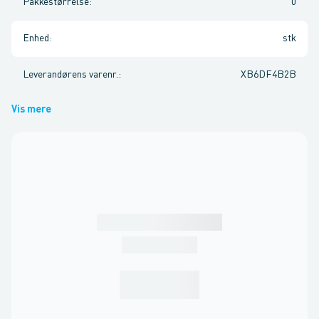
Pakkestørrelse
:
0
Enhed
:
stk
Leverandørens varenr.
:
XB6DF4B2B
Vis mere