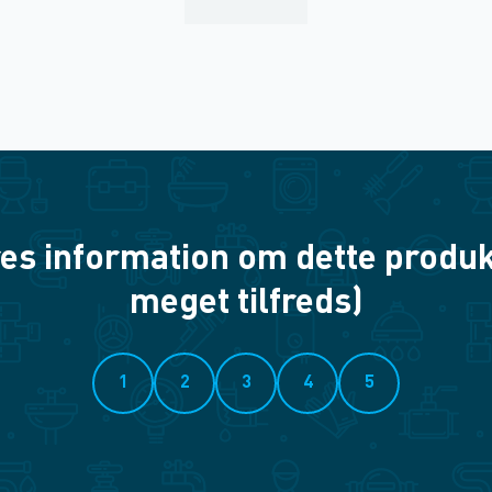
es information om dette produkt? 
meget tilfreds)
1
2
3
4
5