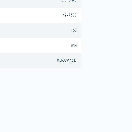
0,015 Kg
42-7500
60
stk
XB6CA45B