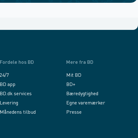
Fordele hos BD
Mere fra BD
24/7
Mit BD
BD app
BD+
BD.dk services
Bæredygtighed
Levering
Egne varemærker
Månedens tilbud
Presse