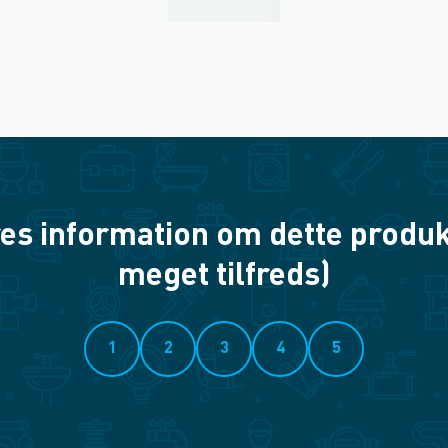
es information om dette produkt? 
meget tilfreds)
1
2
3
4
5