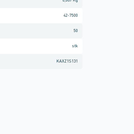
0,067 Kg
42-7500
50
stk
KAXZ1S131