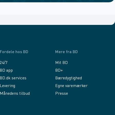
Fordele hos BD
Mere fra BD
24/7
Mit BD
BD app
BD+
BD.dk services
Bæredygtighed
Levering
Egne varemærker
Månedens tilbud
Presse