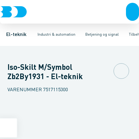
Afbrydere, stikkontakter & lampeudtag
Industristiksystemer
Trykknaphoved
Lystårn element, optisk
Frekvensomformere og softstartere
Tilslutningsmodul for
Forgreningsmateriel
DIN
K
El-teknik
Industri & automation
Betjening og signal
Tilbe
Iso-Skilt M/Symbol
Zb2By1931 - El-teknik
VARENUMMER
7517115300