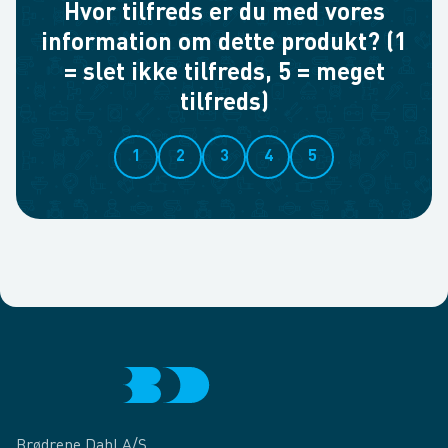
Hvor tilfreds er du med vores
information om dette produkt? (1
= slet ikke tilfreds, 5 = meget
tilfreds)
1
2
3
4
5
Brødrene Dahl A/S