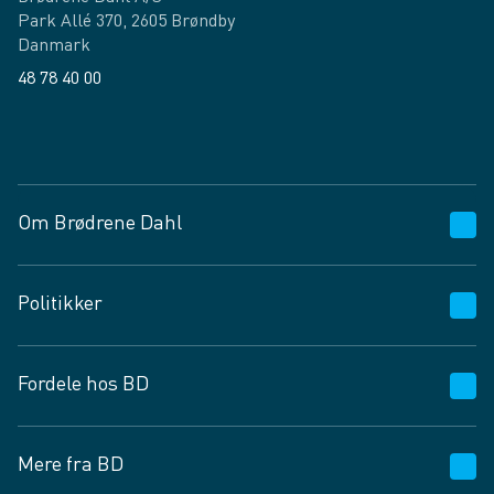
Park Allé 370, 2605 Brøndby
Danmark
48 78 40 00
Facebook
LinkedIn
Om Brødrene Dahl
Kundeservice
Politikker
Vagttelefon 30 10 89 89
Spørgsmål og svar
Salgs- og leveringsbetingelser
Fordele hos BD
Job og karriere
Privatlivspolitik
Fødevarekontrolrapport
Cookies
24/7
Mere fra BD
Vilkår og betingelser
BD app