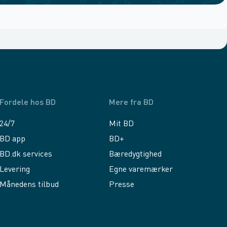
Fordele hos BD
Mere fra BD
24/7
Mit BD
BD app
BD+
BD.dk services
Bæredygtighed
Levering
Egne varemærker
Månedens tilbud
Presse