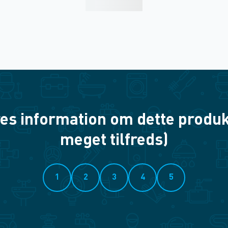
es information om dette produkt? 
meget tilfreds)
1
2
3
4
5