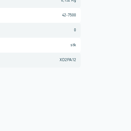
0,132 Kg
42-7500
0
stk
XD2PA12