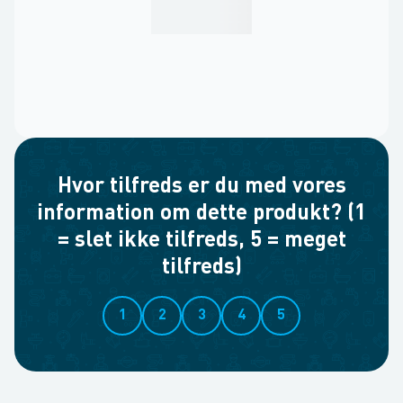
Hvor tilfreds er du med vores
information om dette produkt? (1
= slet ikke tilfreds, 5 = meget
tilfreds)
1
2
3
4
5