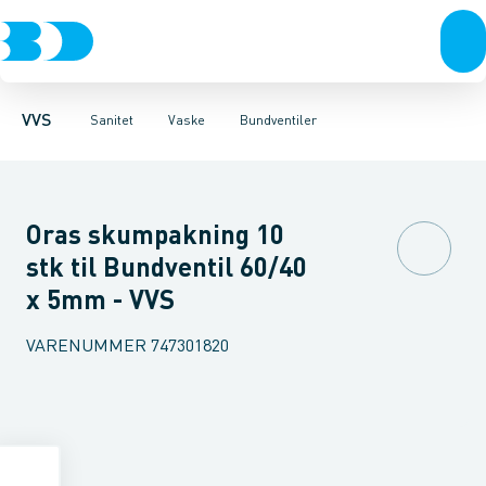
Rør & fittings
Toiletter, sæder og cisterner
Køkkenvaske
Håndvaske
Pressfittings & rør
Stålhåndvaske
Vaske
Kuglehaner & ventiler
Armaturer
Vaskerender
Brusere
Vaskekar 
Baderum
Afløb 
VVS
Sanitet
Vaske
Bundventiler
Oras skumpakning 10
stk til Bundventil 60/40
x 5mm - VVS
VARENUMMER
747301820