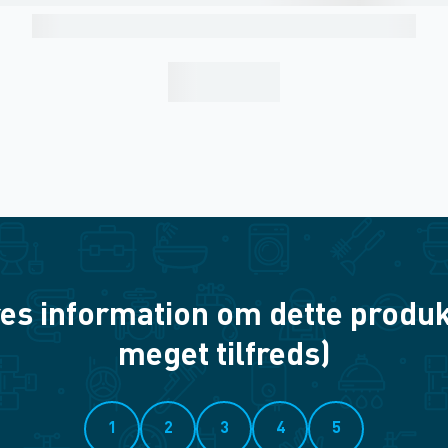
es information om dette produkt? 
meget tilfreds)
1
2
3
4
5