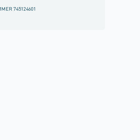
MMER
745124601