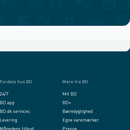
Fordele hos BD
Mere fra BD
24/7
Mit BD
BD app
BD+
BD.dk services
Bæredygtighed
Levering
Egne varemærker
Månedens tilbud
Presse