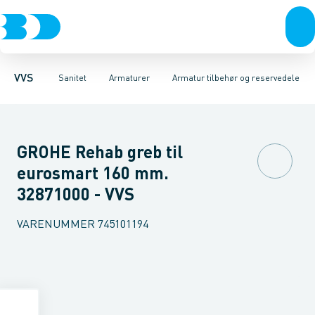
Rør & fittings
Toiletter, sæder og cisterner
Køkken armaturer
Pressfittings & rør
Håndvask armaturer
Vaske
Kuglehaner & ventiler
Armaturer
Termostatarmaturer
Brusere
Baderum
Afløb 
VVS
Sanitet
Armaturer
Armatur tilbehør og reservedele
GROHE Rehab greb til
eurosmart 160 mm.
32871000 - VVS
VARENUMMER
745101194