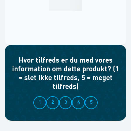
Hvor tilfreds er du med vores
information om dette produkt? (1
= slet ikke tilfreds, 5 = meget
tilfreds)
1
2
3
4
5