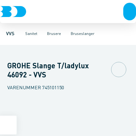
Rør & fittings
Toiletter, sæder og cisterner
Håndbrusere
Bruseslanger
Pressfittings & rør
Brusesæt
Vaske
Kuglehaner & ventiler
Armaturer
Brusestænger
Brusere
Hovedbru
Baderum
Afløb 
VVS
Sanitet
Brusere
Bruseslanger
GROHE Slange T/ladylux
46092 - VVS
VARENUMMER
745101150