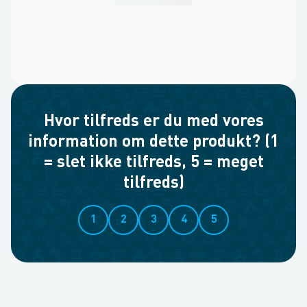
Hvor tilfreds er du med vores
information om dette produkt? (1
= slet ikke tilfreds, 5 = meget
tilfreds)
1
2
3
4
5