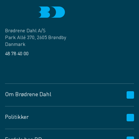
Brødrene Dahl A/S
Park Allé 370, 2605 Brøndby
Danmark
48 78 40 00
Facebook
LinkedIn
Om Brødrene Dahl
Kundeservice
Politikker
Vagttelefon 30 10 89 89
Spørgsmål og svar
Salgs- og leveringsbetingelser