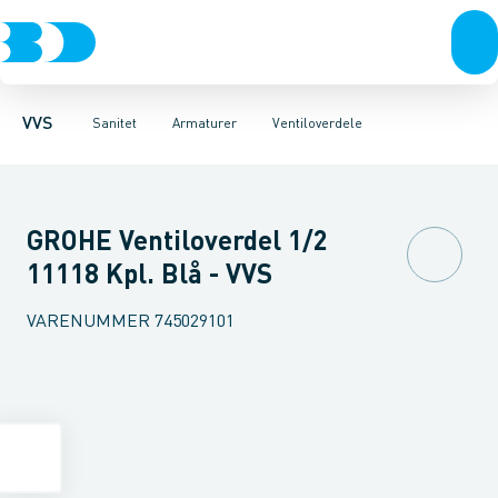
Rør & fittings
Toiletter, sæder og cisterner
Køkken armaturer
Pressfittings & rør
Håndvask armaturer
Vaske
Kuglehaner & ventiler
Armaturer
Termostatarmaturer
Brusere
Baderum
Afløb 
VVS
Sanitet
Armaturer
Ventiloverdele
GROHE Ventiloverdel 1/2
11118 Kpl. Blå - VVS
VARENUMMER
745029101