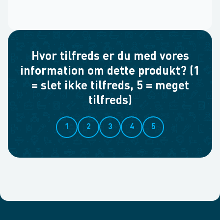
Hvor tilfreds er du med vores
information om dette produkt? (1
= slet ikke tilfreds, 5 = meget
tilfreds)
1
2
3
4
5