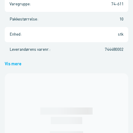
Varegruppe
:
74-611
Pakkestørrelse
:
10
Enhed
:
stk
Leverandørens varenr.
:
744480002
Vis mere