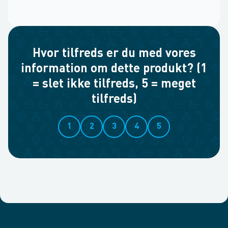
Hvor tilfreds er du med vores
information om dette produkt? (1
= slet ikke tilfreds, 5 = meget
tilfreds)
1
2
3
4
5