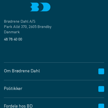
Brødrene Dahl A/S
Park Allé 370, 2605 Brøndby
Danmark
48 78 40 00
Facebook
LinkedIn
Om Brødrene Dahl
Kundeservice
Politikker
Vagttelefon 30 10 89 89
Spørgsmål og svar
Salgs- og leveringsbetingelser
Fordele hos BD
Job og karriere