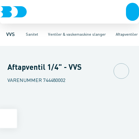
Rør & fittings
Toiletter, sæder og cisterner
Servanteventiler
Pressfittings & rør
Stopventiler & kuglehaner
Vaske
Kuglehaner & ventiler
Armaturer
Aftapventiler & s
Brusere
Baderum
Afløb 
VVS
Sanitet
Ventiler & vaskemaskine slanger
Aftapventile
Aftapventil 1/4" - VVS
VARENUMMER
744480002