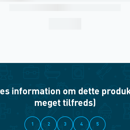
es information om dette produkt? 
meget tilfreds)
1
2
3
4
5