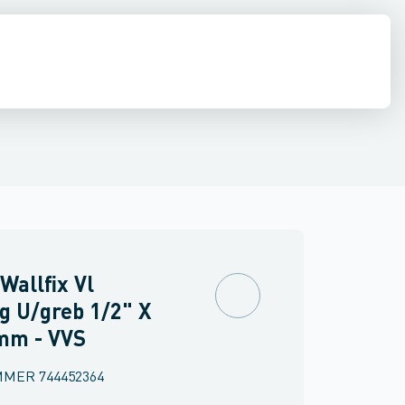
ilbehør
ine slanger
inkler
Brand
Ventiler & vaskemaskine slanger
Møbler
Spejle & lamper
Wallfix Vl
g U/greb 1/2" X
mm - VVS
MMER
744452364