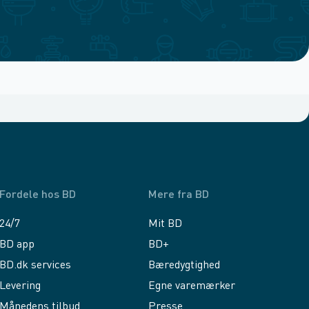
Fordele hos BD
Mere fra BD
24/7
Mit BD
BD app
BD+
BD.dk services
Bæredygtighed
Levering
Egne varemærker
Månedens tilbud
Presse