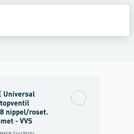
ilbehør
ine slanger
inkler
Brand
Ventiler & vaskemaskine slanger
Møbler
Spejle & lamper
 Universal
topventil
8 nippel/roset.
met - VVS