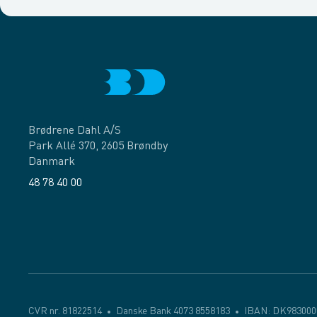
Brødrene Dahl A/S
Park Allé 370, 2605 Brøndby
Danmark
48 78 40 00
Facebook
LinkedIn
CVR nr. 81822514
Danske Bank 4073 8558183
IBAN: DK983000