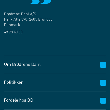
Brødrene Dahl A/S
Park Allé 370, 2605 Brøndby
Danmark
48 78 40 00
Facebook
LinkedIn
Om Brødrene Dahl
Kundeservice
Politikker
Vagttelefon 30 10 89 89
Spørgsmål og svar
Salgs- og leveringsbetingelser
Fordele hos BD
Job og karriere
Privatlivspolitik
Fødevarekontrolrapport