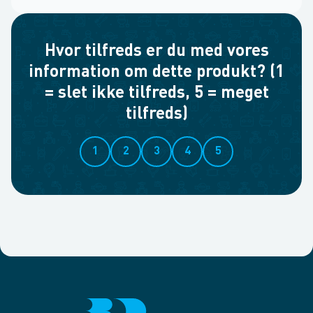
Hvor tilfreds er du med vores
information om dette produkt? (1
= slet ikke tilfreds, 5 = meget
tilfreds)
1
2
3
4
5