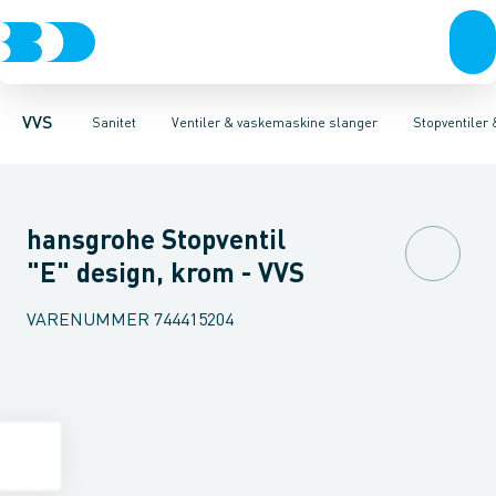
Rør & fittings
Toiletter, sæder og cisterner
Servanteventiler
Pressfittings & rør
Stopventiler & kuglehaner
Vaske
Kuglehaner & ventiler
Armaturer
Aftapventiler & s
Brusere
Baderum
Afløb 
VVS
Sanitet
Ventiler & vaskemaskine slanger
Stopventiler
hansgrohe Stopventil
"E" design, krom - VVS
VARENUMMER
744415204