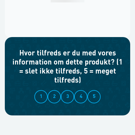
Hvor tilfreds er du med vores
information om dette produkt? (1
= slet ikke tilfreds, 5 = meget
tilfreds)
1
2
3
4
5