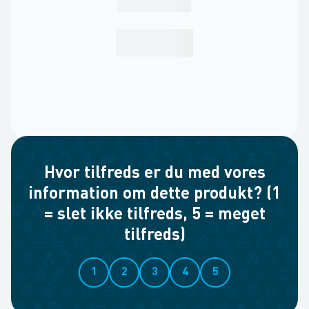
Hvor tilfreds er du med vores
information om dette produkt? (1
= slet ikke tilfreds, 5 = meget
tilfreds)
1
2
3
4
5