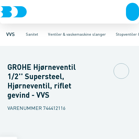
Rør & fittings
Toiletter, sæder og cisterner
Servanteventiler
Pressfittings & rør
Stopventiler & kuglehaner
Vaske
Kuglehaner & ventiler
Armaturer
Aftapventiler & s
Brusere
Baderum
Afløb 
VVS
Sanitet
Ventiler & vaskemaskine slanger
Stopventiler
GROHE Hjørneventil
1/2'' Supersteel,
Hjørneventil, riflet
gevind - VVS
VARENUMMER
744412116