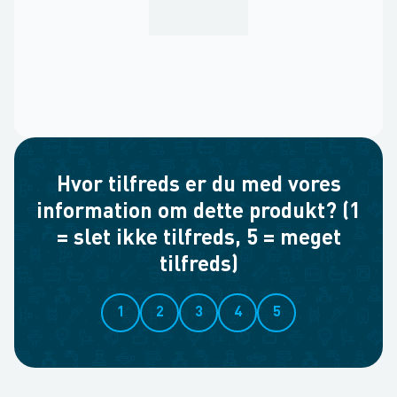
Hvor tilfreds er du med vores
information om dette produkt? (1
= slet ikke tilfreds, 5 = meget
tilfreds)
1
2
3
4
5