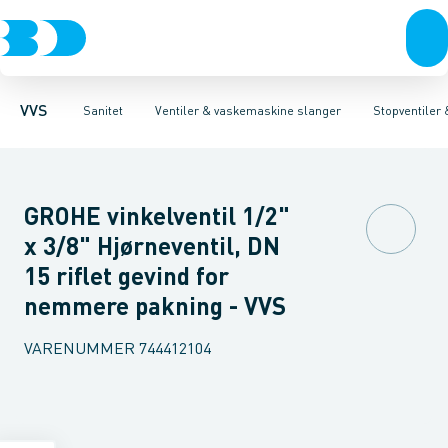
Rør & fittings
Toiletter, sæder og cisterner
Servanteventiler
Pressfittings & rør
Stopventiler & kuglehaner
Vaske
Kuglehaner & ventiler
Armaturer
Aftapventiler & s
Brusere
Baderum
Afløb 
VVS
Sanitet
Ventiler & vaskemaskine slanger
Stopventiler
GROHE vinkelventil 1/2"
x 3/8" Hjørneventil, DN
15 riflet gevind for
nemmere pakning - VVS
VARENUMMER
744412104