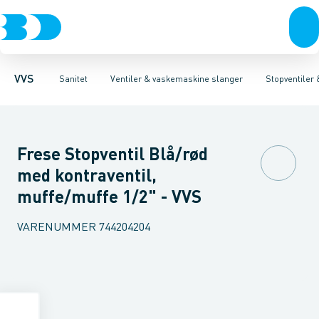
Rør & fittings
Toiletter, sæder og cisterner
Servanteventiler
Pressfittings & rør
Stopventiler & kuglehaner
Vaske
Kuglehaner & ventiler
Armaturer
Aftapventiler & s
Brusere
Baderum
Afløb 
VVS
Sanitet
Ventiler & vaskemaskine slanger
Stopventiler
Frese Stopventil Blå/rød
med kontraventil,
muffe/muffe 1/2" - VVS
VARENUMMER
744204204