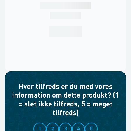
Hvor tilfreds er du med vores
information om dette produkt? (1
= slet ikke tilfreds, 5 = meget
tilfreds)
1
2
3
4
5