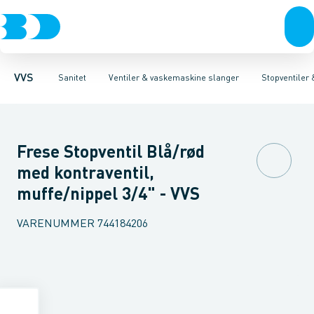
Rør & fittings
Toiletter, sæder og cisterner
Servanteventiler
Pressfittings & rør
Stopventiler & kuglehaner
Vaske
Kuglehaner & ventiler
Armaturer
Aftapventiler & s
Brusere
Baderum
Afløb 
VVS
Sanitet
Ventiler & vaskemaskine slanger
Stopventiler
Frese Stopventil Blå/rød
med kontraventil,
muffe/nippel 3/4" - VVS
VARENUMMER
744184206