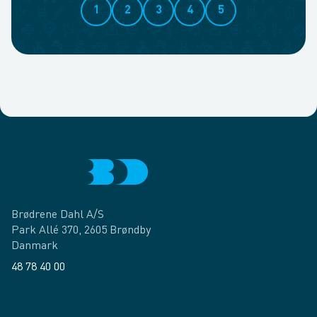
1
2
3
4
5
Brødrene Dahl A/S
Park Allé 370, 2605 Brøndby
Danmark
48 78 40 00