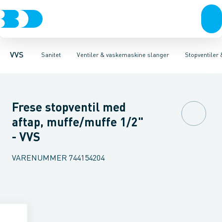
Rør & fittings
Toiletter, sæder og cisterner
Servanteventiler
Pressfittings & rør
Stopventiler & kuglehaner
Vaske
Kuglehaner & ventiler
Armaturer
Aftapventiler & s
Brusere
Baderum
Afløb 
VVS
Sanitet
Ventiler & vaskemaskine slanger
Stopventiler
Frese stopventil med
aftap, muffe/muffe 1/2"
- VVS
VARENUMMER
744154204