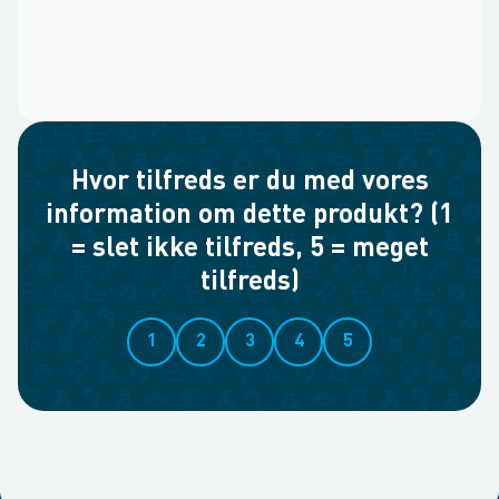
Hvor tilfreds er du med vores
information om dette produkt? (1
= slet ikke tilfreds, 5 = meget
tilfreds)
1
2
3
4
5