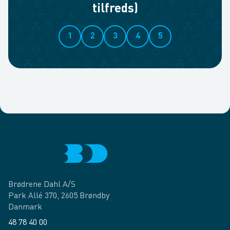
tilfreds)
1
2
3
4
5
Brødrene Dahl A/S
Park Allé 370, 2605 Brøndby
Danmark
48 78 40 00