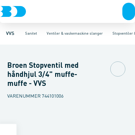
Rør & fittings
Toiletter, sæder og cisterner
Servanteventiler
Pressfittings & rør
Stopventiler & kuglehaner
Vaske
Kuglehaner & ventiler
Armaturer
Aftapventiler & s
Brusere
Baderum
Afløb 
VVS
Sanitet
Ventiler & vaskemaskine slanger
Stopventiler
Broen Stopventil med
håndhjul 3/4" muffe-
muffe - VVS
VARENUMMER
744101006