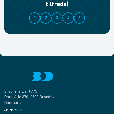
tilfreds)
1
2
3
4
5
Brødrene Dahl A/S
Park Allé 370, 2605 Brøndby
Danmark
48 78 40 00