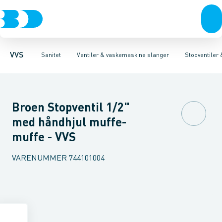
Rør & fittings
Toiletter, sæder og cisterner
Servanteventiler
Pressfittings & rør
Stopventiler & kuglehaner
Vaske
Kuglehaner & ventiler
Armaturer
Aftapventiler & s
Brusere
Baderum
Afløb 
VVS
Sanitet
Ventiler & vaskemaskine slanger
Stopventiler
Broen Stopventil 1/2"
med håndhjul muffe-
muffe - VVS
VARENUMMER
744101004