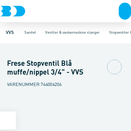
Rør & fittings
Toiletter, sæder og cisterner
Servanteventiler
Pressfittings & rør
Stopventiler & kuglehaner
Vaske
Kuglehaner & ventiler
Armaturer
Aftapventiler & s
Brusere
Baderum
Afløb 
VVS
Sanitet
Ventiler & vaskemaskine slanger
Stopventiler
Frese Stopventil Blå
muffe/nippel 3/4" - VVS
VARENUMMER
744004206