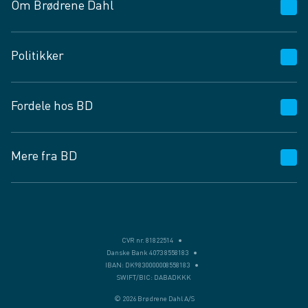
Om Brødrene Dahl
Kundeservice
Politikker
Vagttelefon 30 10 89 89
Spørgsmål og svar
Salgs- og leveringsbetingelser
Fordele hos BD
Job og karriere
Privatlivspolitik
Fødevarekontrolrapport
Cookies
24/7
Mere fra BD
Vilkår og betingelser
BD app
BD.dk services
Mit BD
Levering
BD+
Månedens tilbud
Bæredygtighed
CVR nr. 81822514
Danske Bank 4073 8558183
Egne varemærker
IBAN: DK9830000008558183
SWIFT/BIC: DABADKKK
Presse
© 2026 Brødrene Dahl A/S