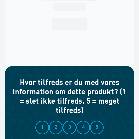
Hvor tilfreds er du med vores
information om dette produkt? (1
= slet ikke tilfreds, 5 = meget
tilfreds)
1
2
3
4
5